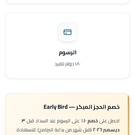
الرسوم
١٨٠ دولار للفرد
خصم الحجز المبكر — Early Bird
احصل على
خصم ١٠٪
على الرسوم عند السداد قبل
٣
ديسمبر ٢٠٢٦
(قبل شهر من بداية البرنامج). للاستفادة