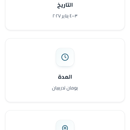
التاريخ
٣–٤ يناير ٢٠٢٧
المدة
يومان تدريبيان